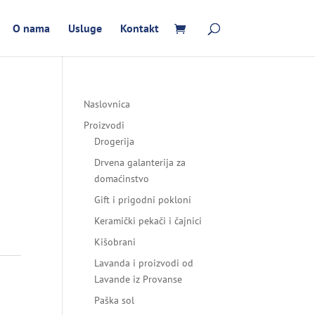
O nama
Usluge
Kontakt
Naslovnica
Proizvodi
Drogerija
Drvena galanterija za
domaćinstvo
Gift i prigodni pokloni
Keramički pekači i čajnici
Kišobrani
Lavanda i proizvodi od
Lavande iz Provanse
Paška sol