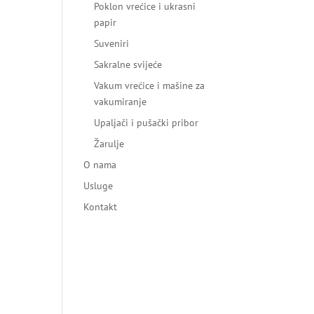
Poklon vrećice i ukrasni
papir
Suveniri
Sakralne svijeće
Vakum vrećice i mašine za
vakumiranje
Upaljači i pušački pribor
Žarulje
O nama
Usluge
Kontakt