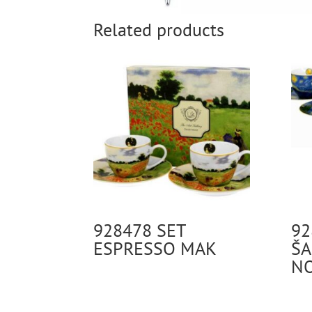
Related products
928478 SET
92
ESPRESSO MAK
ŠA
N