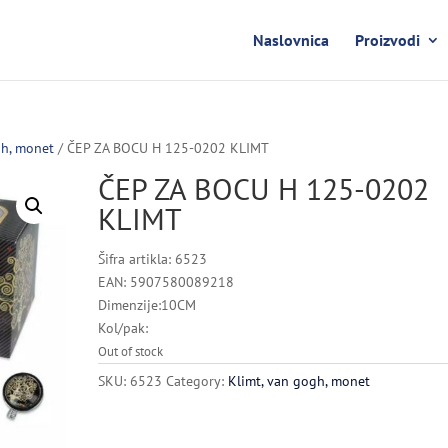
Naslovnica
Proizvodi
gh, monet
/ ČEP ZA BOCU H 125-0202 KLIMT
ČEP ZA BOCU H 125-0202
KLIMT
Šifra artikla: 6523
EAN: 5907580089218
Dimenzije:10CM
Kol/pak:
Out of stock
SKU:
6523
Category:
Klimt, van gogh, monet