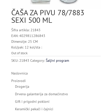
ČAŠA ZA PIVU 78/7883
SEXI 500 ML
Šifra artikla: 21843
EAN: 4029811286843
Dimenzije: 25 CM
Kol/pak: 12 kol/sta :
Out of stock
SKU:
21843
Category:
Šaljivi program
Naslovnica
Proizvodi
Drogerija
Drvena galanterija za domaćinstvo
Gift i prigodni pokloni
Keramički pekači i čajnici