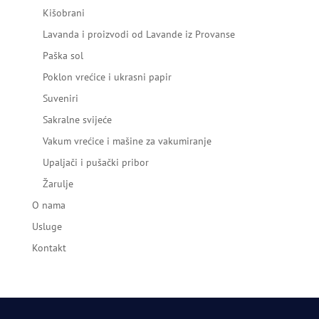
Kišobrani
Lavanda i proizvodi od Lavande iz Provanse
Paška sol
Poklon vrećice i ukrasni papir
Suveniri
Sakralne svijeće
Vakum vrećice i mašine za vakumiranje
Upaljači i pušački pribor
Žarulje
O nama
Usluge
Kontakt