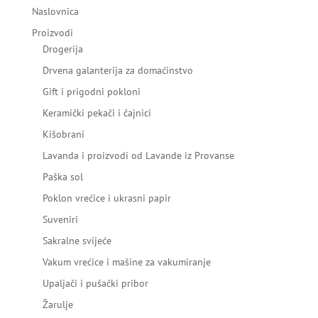
Naslovnica
Proizvodi
Drogerija
Drvena galanterija za domaćinstvo
Gift i prigodni pokloni
Keramički pekači i čajnici
Kišobrani
Lavanda i proizvodi od Lavande iz Provanse
Paška sol
Poklon vrećice i ukrasni papir
Suveniri
Sakralne svijeće
Vakum vrećice i mašine za vakumiranje
Upaljači i pušački pribor
Žarulje