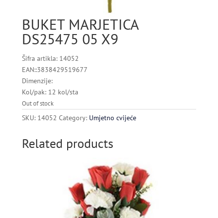
BUKET MARJETICA
DS25475 05 X9
Šifra artikla: 14052
EAN::3838429519677
Dimenzije:
Kol/pak: 12 kol/sta
Out of stock
SKU:
14052
Category:
Umjetno cvijeće
Related products