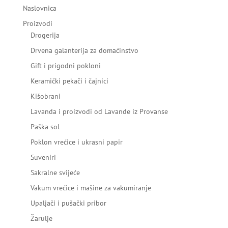
Naslovnica
Proizvodi
Drogerija
Drvena galanterija za domaćinstvo
Gift i prigodni pokloni
Keramički pekači i čajnici
Kišobrani
Lavanda i proizvodi od Lavande iz Provanse
Paška sol
Poklon vrećice i ukrasni papir
Suveniri
Sakralne svijeće
Vakum vrećice i mašine za vakumiranje
Upaljači i pušački pribor
Žarulje