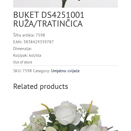
BUKET DS4251001
RUŽA/TRATINČICA
Šifra artikla: 7598
EAN:: 3838429339787
Dimenzije:
Kol/pak: kol/sta
Out of stock
SKU:
7598
Category:
Umjetno cvijeće
Related products