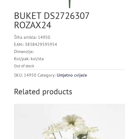
BUKET DS2726307
ROZAX24
Šifra artikla: 14950
EAN:: 3838429595954
Dimenzije:
Kol/pak: kol/sta
Out of stock
SKU:
14950
Category:
Umjetno cvijeće
Related products