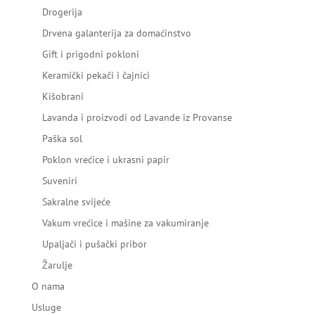
Drogerija
Drvena galanterija za domaćinstvo
Gift i prigodni pokloni
Keramički pekači i čajnici
Kišobrani
Lavanda i proizvodi od Lavande iz Provanse
Paška sol
Poklon vrećice i ukrasni papir
Suveniri
Sakralne svijeće
Vakum vrećice i mašine za vakumiranje
Upaljači i pušački pribor
Žarulje
O nama
Usluge