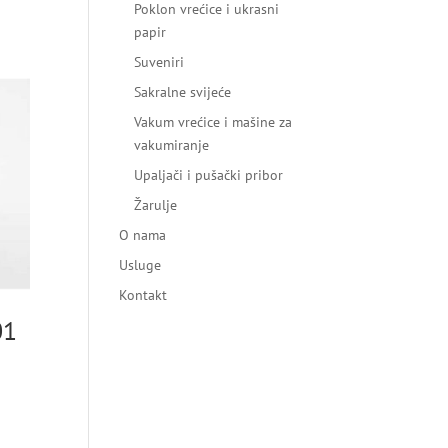
Poklon vrećice i ukrasni
papir
Suveniri
Sakralne svijeće
Vakum vrećice i mašine za
vakumiranje
Upaljači i pušački pribor
Žarulje
O nama
Usluge
Kontakt
01