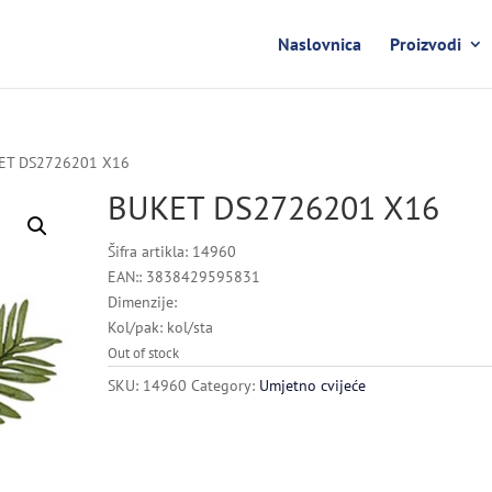
Naslovnica
Proizvodi
ET DS2726201 X16
BUKET DS2726201 X16
Šifra artikla: 14960
EAN:: 3838429595831
Dimenzije:
Kol/pak: kol/sta
Out of stock
SKU:
14960
Category:
Umjetno cvijeće