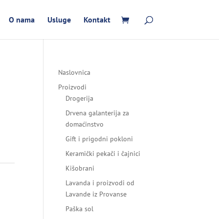
O nama
Usluge
Kontakt
Naslovnica
Proizvodi
Drogerija
Drvena galanterija za
domaćinstvo
Gift i prigodni pokloni
Keramički pekači i čajnici
Kišobrani
Lavanda i proizvodi od
Lavande iz Provanse
Paška sol