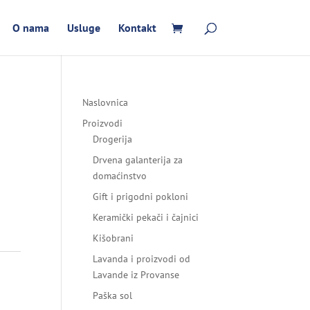
O nama
Usluge
Kontakt
Naslovnica
Proizvodi
Drogerija
Drvena galanterija za
domaćinstvo
Gift i prigodni pokloni
Keramički pekači i čajnici
Kišobrani
Lavanda i proizvodi od
Lavande iz Provanse
Paška sol