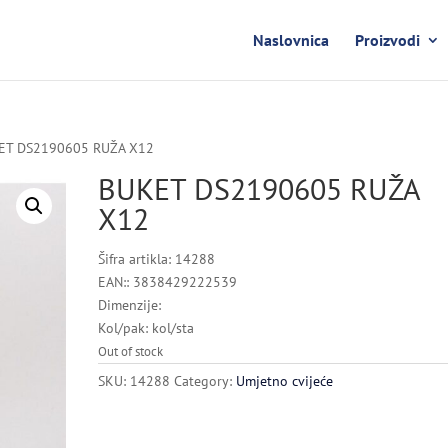
Naslovnica
Proizvodi
ET DS2190605 RUŽA X12
BUKET DS2190605 RUŽA
X12
Šifra artikla: 14288
EAN:: 3838429222539
Dimenzije:
Kol/pak: kol/sta
Out of stock
SKU:
14288
Category:
Umjetno cvijeće