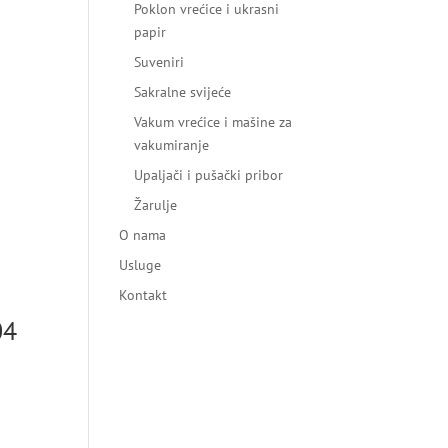
Poklon vrećice i ukrasni
papir
Suveniri
Sakralne svijeće
Vakum vrećice i mašine za
vakumiranje
Upaljači i pušački pribor
Žarulje
O nama
Usluge
Kontakt
04