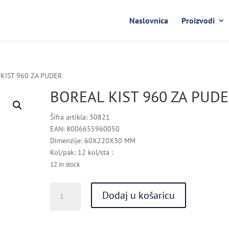
Naslovnica
Proizvodi
 KIST 960 ZA PUDER
BOREAL KIST 960 ZA PUD
Šifra artikla: 30821
EAN: 8006655960050
Dimenzije: 60X220X30 MM
Kol/pak: 12 kol/sta :
12 in stock
BOREAL
Dodaj u košaricu
KIST
960
ZA