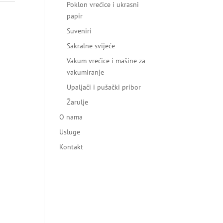
Poklon vrećice i ukrasni
papir
Suveniri
Sakralne svijeće
Vakum vrećice i mašine za
vakumiranje
Upaljači i pušački pribor
Žarulje
O nama
Usluge
Kontakt