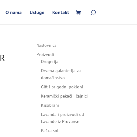
O nama
Usluge
Kontakt
Naslovnica
ER
Proizvodi
Drogerija
Drvena galanterija za
domaćinstvo
Gift i prigodni pokloni
Keramički pekači i čajnici
Kišobrani
Lavanda i proizvodi od
Lavande iz Provanse
Paška sol