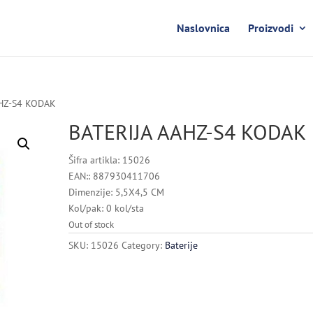
Naslovnica
Proizvodi
AHZ-S4 KODAK
BATERIJA AAHZ-S4 KODAK
Šifra artikla: 15026
EAN:: 887930411706
Dimenzije: 5,5X4,5 CM
Kol/pak: 0 kol/sta
Out of stock
SKU:
15026
Category:
Baterije