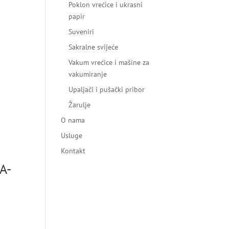
Poklon vrećice i ukrasni
papir
Suveniri
Sakralne svijeće
Vakum vrećice i mašine za
vakumiranje
Upaljači i pušački pribor
Žarulje
O nama
Usluge
Kontakt
A-