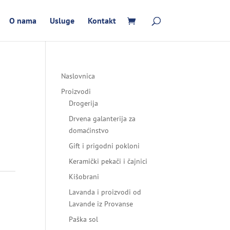
O nama
Usluge
Kontakt
Naslovnica
Proizvodi
Drogerija
Drvena galanterija za
domaćinstvo
Gift i prigodni pokloni
Keramički pekači i čajnici
Kišobrani
Lavanda i proizvodi od
Lavande iz Provanse
Paška sol