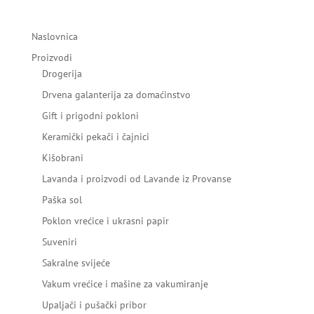
Naslovnica
Proizvodi
Drogerija
Drvena galanterija za domaćinstvo
Gift i prigodni pokloni
Keramički pekači i čajnici
Kišobrani
Lavanda i proizvodi od Lavande iz Provanse
Paška sol
Poklon vrećice i ukrasni papir
Suveniri
Sakralne svijeće
Vakum vrećice i mašine za vakumiranje
Upaljači i pušački pribor