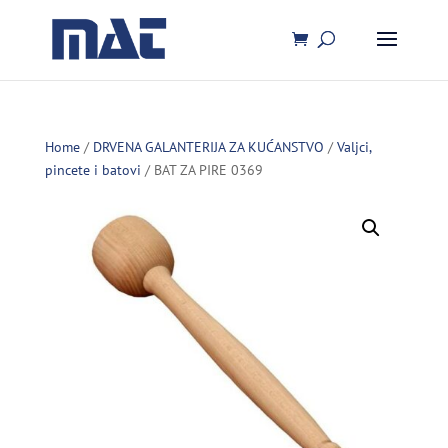
Home
/
DRVENA GALANTERIJA ZA KUĆANSTVO
/
Valjci,
pincete i batovi
/ BAT ZA PIRE 0369