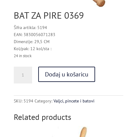
BAT ZA PIRE 0369
Šifra artikla: 5194
EAN: 3830056071283
Dimenzije: 29,5 CM
Kol/pak: 12 kol/sta :
24 in stock
BAT
Dodaj u košaricu
ZA
PIRE
0369
quantity
SKU:
5194
Category:
Valjci, pincete i batovi
Related products