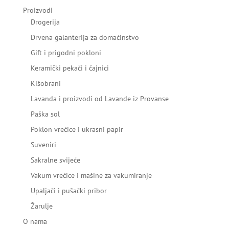
Proizvodi
Drogerija
Drvena galanterija za domaćinstvo
Gift i prigodni pokloni
Keramički pekači i čajnici
Kišobrani
Lavanda i proizvodi od Lavande iz Provanse
Paška sol
Poklon vrećice i ukrasni papir
Suveniri
Sakralne svijeće
Vakum vrećice i mašine za vakumiranje
Upaljači i pušački pribor
Žarulje
O nama