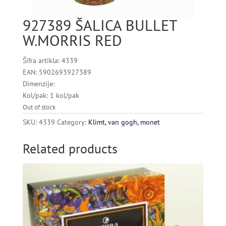
927389 ŠALICA BULLET
W.MORRIS RED
Šifra artikla: 4339
EAN: 5902693927389
Dimenzije:
Kol/pak: 1 kol/pak
Out of stock
SKU:
4339
Category:
Klimt, van gogh, monet
Related products