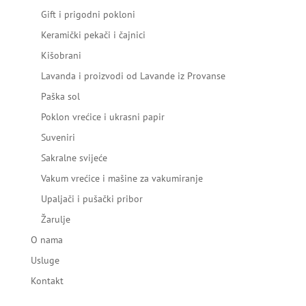
Gift i prigodni pokloni
Keramički pekači i čajnici
Kišobrani
Lavanda i proizvodi od Lavande iz Provanse
Paška sol
Poklon vrećice i ukrasni papir
Suveniri
Sakralne svijeće
Vakum vrećice i mašine za vakumiranje
Upaljači i pušački pribor
Žarulje
O nama
Usluge
Kontakt