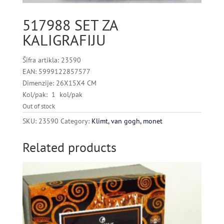
517988 SET ZA
KALIGRAFIJU
Šifra artikla: 23590
EAN: 5999122857577
Dimenzije: 26X15X4 CM
Kol/pak: 1 kol/pak
Out of stock
SKU:
23590
Category:
Klimt, van gogh, monet
Related products