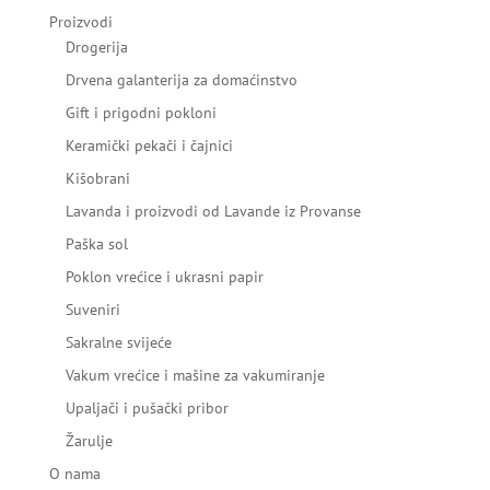
Proizvodi
Drogerija
Drvena galanterija za domaćinstvo
Gift i prigodni pokloni
Keramički pekači i čajnici
Kišobrani
Lavanda i proizvodi od Lavande iz Provanse
Paška sol
Poklon vrećice i ukrasni papir
Suveniri
Sakralne svijeće
Vakum vrećice i mašine za vakumiranje
Upaljači i pušački pribor
Žarulje
O nama