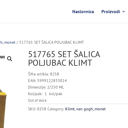
Naslovnica
Proizvodi
gh, monet
/ 517765 SET ŠALICA POLJUBAC KLIMT
517765 SET ŠALICA
POLJUBAC KLIMT
Šifra artikla: 8258
EAN: 5999122833014
Dimenzije: 2/250 ML
Kol/pak: 1 kol/pak
Out of stock
SKU:
8258
Category:
Klimt, van gogh, monet