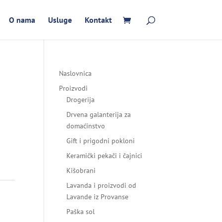
O nama
Usluge
Kontakt
Naslovnica
Proizvodi
Drogerija
Drvena galanterija za
domaćinstvo
Gift i prigodni pokloni
Keramički pekači i čajnici
Kišobrani
Lavanda i proizvodi od
Lavande iz Provanse
Paška sol