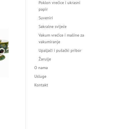
Poklon vrećice i ukrasni
papir
Suveniri
Sakralne svijeće
Vakum vrećice i mašine za
vakumiranje
Upaljači i pušački pribor
Žarulje
O nama
Usluge
Kontakt