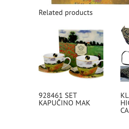
Related products
928461 SET
KL
KAPUČINO MAK
HI
C