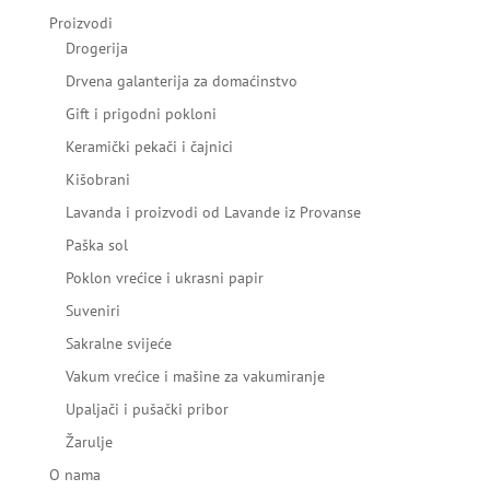
Proizvodi
Drogerija
Drvena galanterija za domaćinstvo
Gift i prigodni pokloni
Keramički pekači i čajnici
Kišobrani
Lavanda i proizvodi od Lavande iz Provanse
Paška sol
Poklon vrećice i ukrasni papir
Suveniri
Sakralne svijeće
Vakum vrećice i mašine za vakumiranje
Upaljači i pušački pribor
Žarulje
O nama