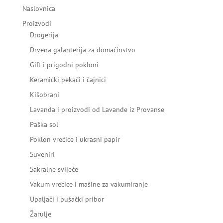
Naslovnica
Proizvodi
Drogerija
Drvena galanterija za domaćinstvo
Gift i prigodni pokloni
Keramički pekači i čajnici
Kišobrani
Lavanda i proizvodi od Lavande iz Provanse
Paška sol
Poklon vrećice i ukrasni papir
Suveniri
Sakralne svijeće
Vakum vrećice i mašine za vakumiranje
Upaljači i pušački pribor
Žarulje