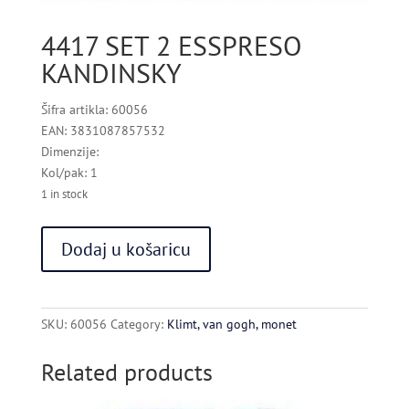
4417 SET 2 ESSPRESO
KANDINSKY
Šifra artikla: 60056
EAN: 3831087857532
Dimenzije:
Kol/pak: 1
1 in stock
4417
Dodaj u košaricu
SET
2
ESSPRESO
KANDINSKY
SKU:
60056
Category:
Klimt, van gogh, monet
quantity
Related products