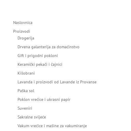
Naslovnica
Proizvodi
Drogerija
Drvena galanterija za domaćinstvo
Gift i prigodni pokloni
Keramički pekači i čajnici
Kišobrani
Lavanda i proizvodi od Lavande iz Provanse
Paška sol
Poklon vrećice i ukrasni papir
Suveniri
Sakralne svijeće
Vakum vrećice i mašine za vakumiranje