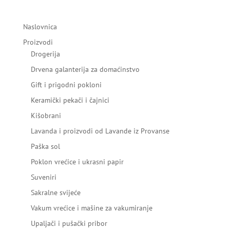
Naslovnica
Proizvodi
Drogerija
Drvena galanterija za domaćinstvo
Gift i prigodni pokloni
Keramički pekači i čajnici
Kišobrani
Lavanda i proizvodi od Lavande iz Provanse
Paška sol
Poklon vrećice i ukrasni papir
Suveniri
Sakralne svijeće
Vakum vrećice i mašine za vakumiranje
Upaljači i pušački pribor