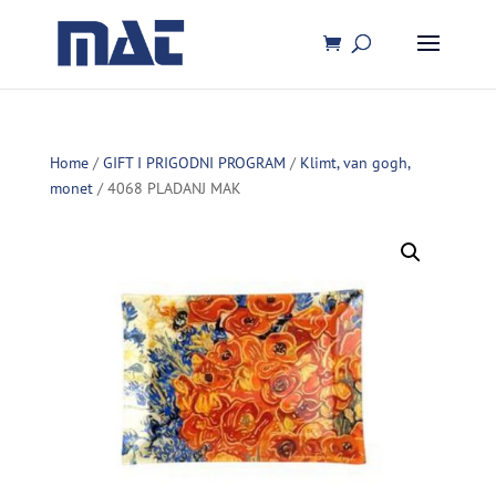
Home
/
GIFT I PRIGODNI PROGRAM
/
Klimt, van gogh,
monet
/ 4068 PLADANJ MAK