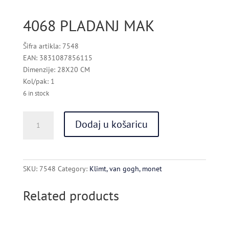
4068 PLADANJ MAK
Šifra artikla: 7548
EAN: 3831087856115
Dimenzije: 28X20 CM
Kol/pak: 1
6 in stock
4068
Dodaj u košaricu
PLADANJ
MAK
quantity
SKU:
7548
Category:
Klimt, van gogh, monet
Related products