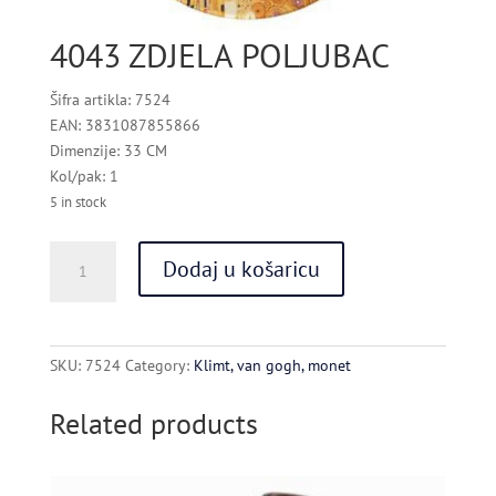
4043 ZDJELA POLJUBAC
Šifra artikla: 7524
EAN: 3831087855866
Dimenzije: 33 CM
Kol/pak: 1
5 in stock
4043
Dodaj u košaricu
ZDJELA
POLJUBAC
quantity
SKU:
7524
Category:
Klimt, van gogh, monet
Related products