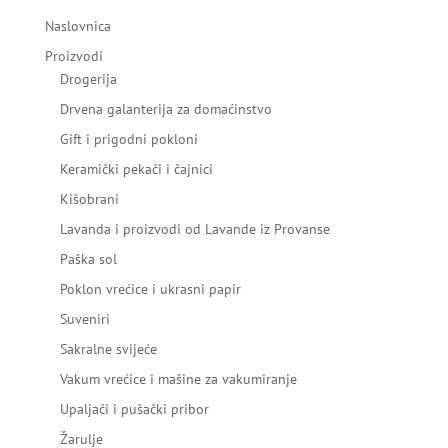
Naslovnica
Proizvodi
Drogerija
Drvena galanterija za domaćinstvo
Gift i prigodni pokloni
Keramički pekači i čajnici
Kišobrani
Lavanda i proizvodi od Lavande iz Provanse
Paška sol
Poklon vrećice i ukrasni papir
Suveniri
Sakralne svijeće
Vakum vrećice i mašine za vakumiranje
Upaljači i pušački pribor
Žarulje