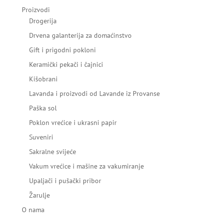
Proizvodi
Drogerija
Drvena galanterija za domaćinstvo
Gift i prigodni pokloni
Keramički pekači i čajnici
Kišobrani
Lavanda i proizvodi od Lavande iz Provanse
Paška sol
Poklon vrećice i ukrasni papir
Suveniri
Sakralne svijeće
Vakum vrećice i mašine za vakumiranje
Upaljači i pušački pribor
Žarulje
O nama