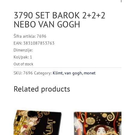
3790 SET BAROK 2+2+2
NEBO VAN GOGH
Šifra artikla: 7696
EAN: 3831087853763
Dimenzije:
Kol/pak: 1
Out of stock
SKU:
7696
Category:
Klimt, van gogh, monet
Related products