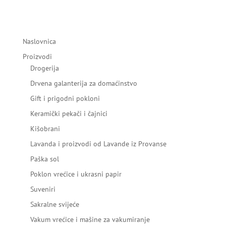
Naslovnica
Proizvodi
Drogerija
Drvena galanterija za domaćinstvo
Gift i prigodni pokloni
Keramički pekači i čajnici
Kišobrani
Lavanda i proizvodi od Lavande iz Provanse
Paška sol
Poklon vrećice i ukrasni papir
Suveniri
Sakralne svijeće
Vakum vrećice i mašine za vakumiranje