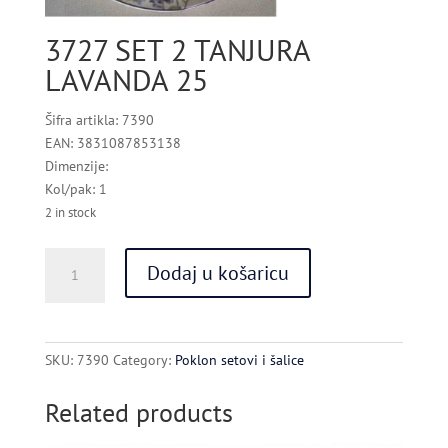
3727 SET 2 TANJURA
LAVANDA 25
Šifra artikla: 7390
EAN: 3831087853138
Dimenzije:
Kol/pak: 1
2 in stock
3727
Dodaj u košaricu
SET
2
TANJURA
LAVANDA
SKU:
7390
Category:
Poklon setovi i šalice
25
quantity
Related products