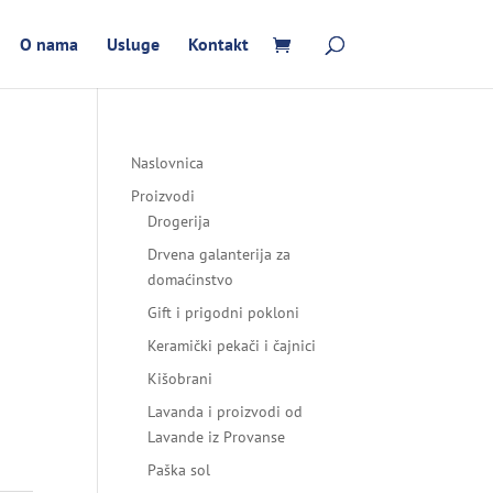
O nama
Usluge
Kontakt
Naslovnica
Proizvodi
Drogerija
Drvena galanterija za
domaćinstvo
Gift i prigodni pokloni
Keramički pekači i čajnici
Kišobrani
Lavanda i proizvodi od
Lavande iz Provanse
Paška sol