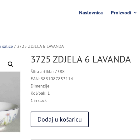
Naslovnica
Proizvodi
i šalice
/ 3725 ZDJELA 6 LAVANDA
3725 ZDJELA 6 LAVANDA
Šifra artikla: 7388
EAN: 3831087853114
Dimenzije:
Kol/pak: 1
1 in stock
3725
Dodaj u košaricu
ZDJELA
6
LAVANDA