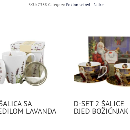
quantity
SKU:
7388
Category:
Poklon setovi i šalice
ŠALICA SA
D-SET 2 ŠALICE
EDILOM LAVANDA
DJED BOŽIĆNJAK