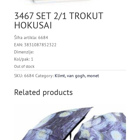
3467 SET 2/1 TROKUT
HOKUSAI
Šifra artikla: 6684
EAN: 3831087852322
Dimenzije:
Kol/pak: 1
Out of stock
SKU:
6684
Category:
Klimt, van gogh, monet
Related products