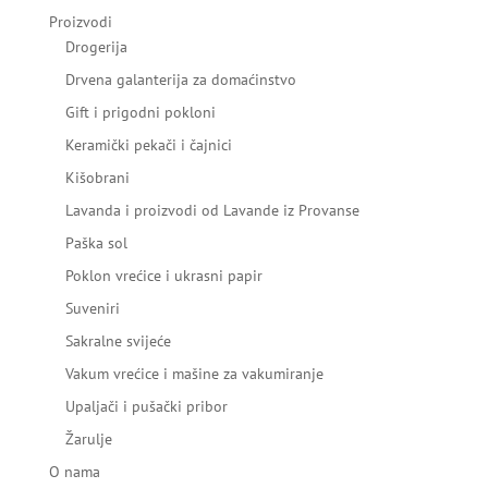
Proizvodi
Drogerija
Drvena galanterija za domaćinstvo
Gift i prigodni pokloni
Keramički pekači i čajnici
Kišobrani
Lavanda i proizvodi od Lavande iz Provanse
Paška sol
Poklon vrećice i ukrasni papir
Suveniri
Sakralne svijeće
Vakum vrećice i mašine za vakumiranje
Upaljači i pušački pribor
Žarulje
O nama