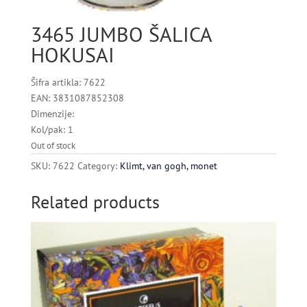
3465 JUMBO ŠALICA
HOKUSAI
Šifra artikla: 7622
EAN: 3831087852308
Dimenzije:
Kol/pak: 1
Out of stock
SKU:
7622
Category:
Klimt, van gogh, monet
Related products