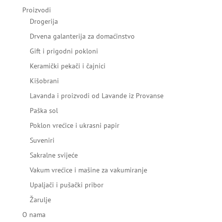
Proizvodi
Drogerija
Drvena galanterija za domaćinstvo
Gift i prigodni pokloni
Keramički pekači i čajnici
Kišobrani
Lavanda i proizvodi od Lavande iz Provanse
Paška sol
Poklon vrećice i ukrasni papir
Suveniri
Sakralne svijeće
Vakum vrećice i mašine za vakumiranje
Upaljači i pušački pribor
Žarulje
O nama