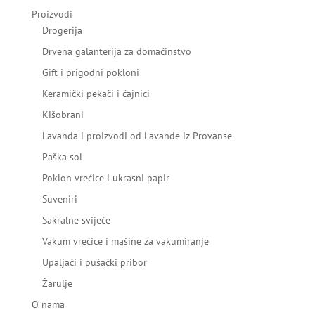
Proizvodi
Drogerija
Drvena galanterija za domaćinstvo
Gift i prigodni pokloni
Keramički pekači i čajnici
Kišobrani
Lavanda i proizvodi od Lavande iz Provanse
Paška sol
Poklon vrećice i ukrasni papir
Suveniri
Sakralne svijeće
Vakum vrećice i mašine za vakumiranje
Upaljači i pušački pribor
Žarulje
O nama