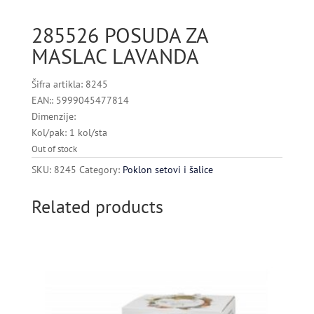
285526 POSUDA ZA
MASLAC LAVANDA
Šifra artikla: 8245
EAN:: 5999045477814
Dimenzije:
Kol/pak: 1 kol/sta
Out of stock
SKU:
8245
Category:
Poklon setovi i šalice
Related products