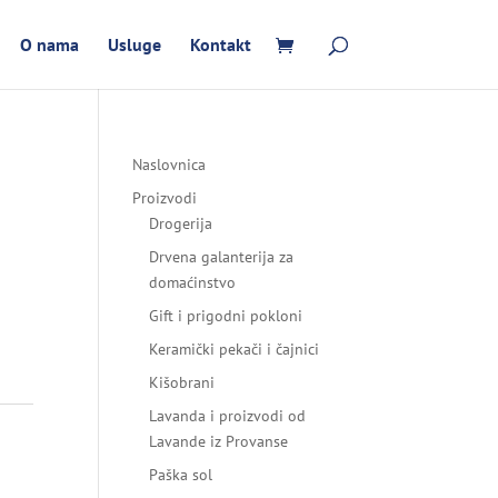
O nama
Usluge
Kontakt
Naslovnica
Proizvodi
Drogerija
Drvena galanterija za
domaćinstvo
Gift i prigodni pokloni
Keramički pekači i čajnici
Kišobrani
Lavanda i proizvodi od
Lavande iz Provanse
Paška sol