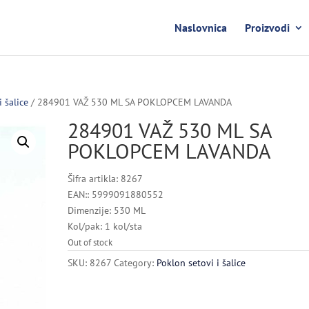
Naslovnica
Proizvodi
i šalice
/ 284901 VAŽ 530 ML SA POKLOPCEM LAVANDA
284901 VAŽ 530 ML SA
POKLOPCEM LAVANDA
Šifra artikla: 8267
EAN:: 5999091880552
Dimenzije: 530 ML
Kol/pak: 1 kol/sta
Out of stock
SKU:
8267
Category:
Poklon setovi i šalice