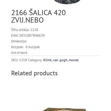
2166 ŠALICA 420
ZVIJ.NEBO
Šifra artikla: 1218
EAN: 3831087848639
Dimenzije:
Kol/pak: 6 kol/pak
Out of stock
SKU:
1218
Category:
Klimt, van gogh, monet
Related products