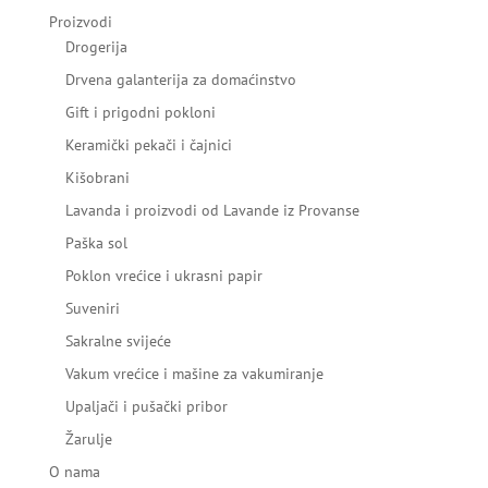
Proizvodi
Drogerija
Drvena galanterija za domaćinstvo
Gift i prigodni pokloni
Keramički pekači i čajnici
Kišobrani
Lavanda i proizvodi od Lavande iz Provanse
Paška sol
Poklon vrećice i ukrasni papir
Suveniri
Sakralne svijeće
Vakum vrećice i mašine za vakumiranje
Upaljači i pušački pribor
Žarulje
O nama